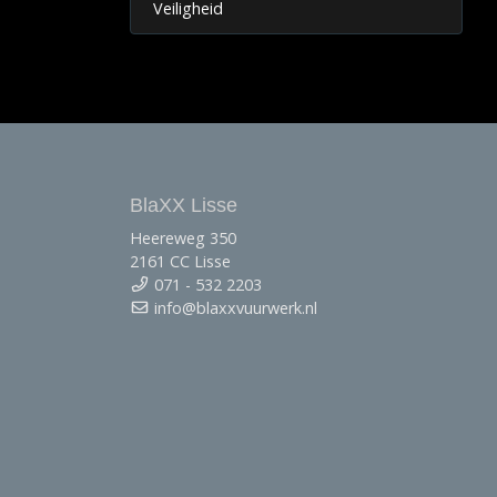
Veiligheid
BlaXX Lisse
Heereweg 350
2161 CC Lisse
071 - 532 2203
info@blaxxvuurwerk.nl