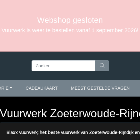
Webshop gesloten
Vuurwerk is weer te bestellen vanaf 1 september 2026!
ORIE
CADEAUKAART
MEEST GESTELDE VRAGEN
Vuurwerk Zoeterwoude-Rijnd
Blaxx vuurwerk; het beste vuurwerk van
Zoeterwoude-Rijndijk
en