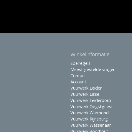
Winkelinformatie
Spelregels
Meest gestelde vragen
Contact
Account
Vuurwerk Leiden
Vuurwerk Lisse
Vuurwerk Leiderdorp
Vuurwerk Oegstgeest
Vuurwerk Warmond
Vuurwerk Rijnsburg
Vuurwerk Wassenaar
Vuurwerk Voorhout