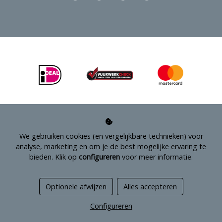
We gebruiken cookies (en vergelijkbare technieken) voor
analyse, marketing en om je de best mogelijke ervaring te
bieden. Klik op
configureren
voor meer informatie.
Managed hosting
Optionele afwijzen
Alles accepteren
Webshopontwikkeling
Configureren