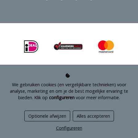
We gebruiken cookies (en vergelijkbare technieken) voor
analyse, marketing en om je de best mogelijke ervaring te
bieden. Klik op
configureren
voor meer informatie.
Managed hosting
Optionele afwijzen
Alles accepteren
Webshopontwikkeling
Configureren