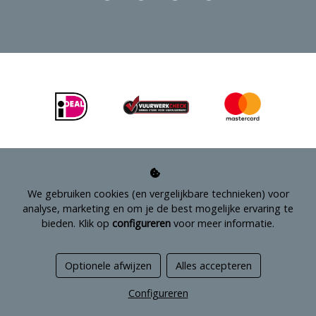
We gebruiken cookies (en vergelijkbare technieken) voor
analyse, marketing en om je de best mogelijke ervaring te
bieden. Klik op
configureren
voor meer informatie.
Managed hosting
Optionele afwijzen
Alles accepteren
Webshopontwikkeling
Configureren