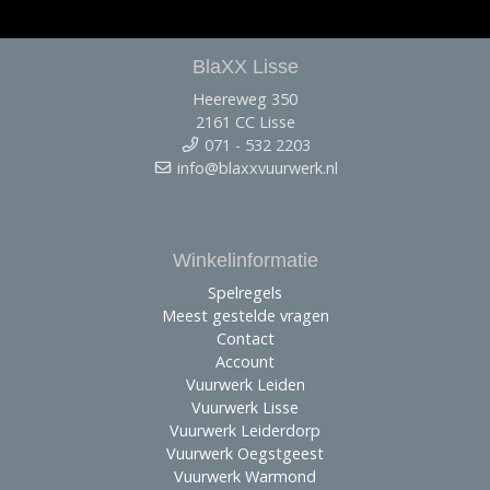
BlaXX Lisse
Heereweg 350
2161 CC Lisse
071 - 532 2203
info@blaxxvuurwerk.nl
Winkelinformatie
Spelregels
Meest gestelde vragen
Contact
Account
Vuurwerk Leiden
Vuurwerk Lisse
Vuurwerk Leiderdorp
Vuurwerk Oegstgeest
Vuurwerk Warmond