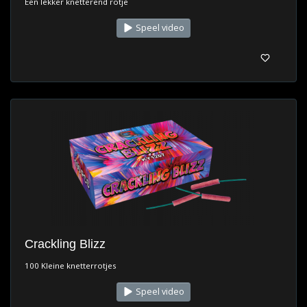
Een lekker knetterend rotje
Speel video
Crackling Blizz
100 Kleine knetterrotjes
Speel video